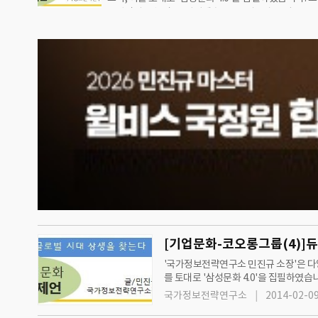
보전략연구소'와 '그린경제'는 2012년 7월 11일 수요
실 위험 증폭최첨단 '아라미드 섬유' 패소 땐 주력 섬유
터 '기업문화 진단과 제언'을 통해 지속성장과 발전을 
을까 우려'위기를 기회'로 기존사업과 접목된 미래…
획물을 시리즈로 연재하고 있습니다.2013년 10월 23
실린 [한국기업문화 진단과 제언 - 코오롱그룹 편]을 
[코오롱그룹의 기업문화(2)]코오롱의 비전사업 다각
산업 육성 불구 경쟁력 확보 못해 'One&Only' 1등전략
고 액션플랜은 없다 평가'빅 스텝 2010''뉴 스타트 2011
략 없어 제자리 걸음창업주 '…
[기업문화-코오롱그룹(4)]
'국가정보전략연구소 민진규 소장'은 다양
를 토대로 '삼성문화 4.0'을 집필하였습니다. 또한, '국가정보전략연구소'와 '그린경제'는 2012년 7월 11일 수요일자 신문부터
단과 제언'을 통해 지속성장과 발전을 
국가정보전략연구소
2014-02-09