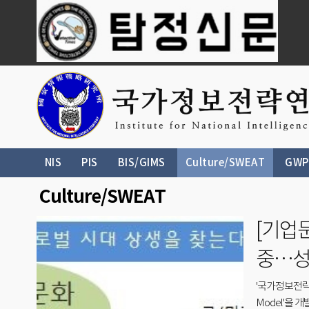
NIS
PIS
BIS/GIMS
Culture/SWEAT
GWP
Culture/SWEAT
[기업
라 그
'국가정보전략
Model'을 