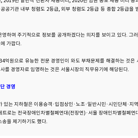
 2019년 일반직 전환자 채용비리, 2020년 임원 공모 채용 비리 등
공공기관 내부 청렴도 2등급, 외부 청렴도 2등급 등 종합 2등급을 
영하며 주기적으로 정보를 공개하겠다는 의지를 보이고 있다. 그러
에 가깝다.
조2534억원으로 유능한 전문 경영인이 와도 부채문제를 해결하는 것은
인사를 경영자로 임명하는 것은 서울시장의 직무유기에 해당된다.
독단 경영
가 있는 지하철은 이용승객·입점상인·노조·일반시민·시민단체·지역
울메트로는 전국장애인차별철폐연대(전장연)·서울 장애인차별철폐연대
소송을 제기하기도 했다.