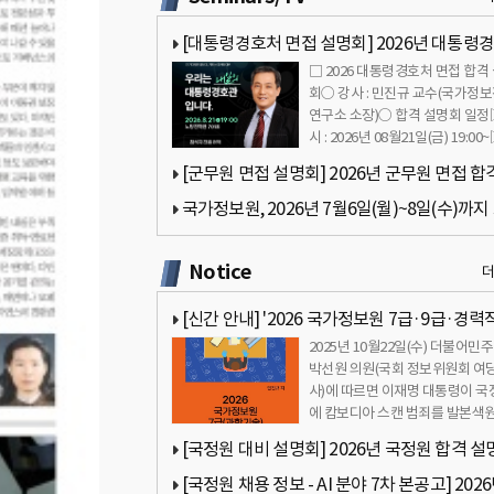
규
[대통령경호처 면접 설명회] 2026년 대통령
□ 2026 대통령경호처 면접 합격
면접 합격 설명회… 2026년 08월21일(금) 19:0
회○ 강사 : 민진규 교수(국가정
연구소 소장)○ 합격 설명회 일
시 : 2026년 08월21일(금) 19:00
의시간 : 19:…
[군무원 면접 설명회] 2026년 군무원 면접 합
명회… 2026년 08월12일(수) 18:00
국가정보원, 2026년 7월6일(월)~8일(수)까지
간 판교에서 AI 분야 전문경력직 채용 설명회 
Notice
[신간 안내] '2026 국가정보원 7급·9급·경력
2025년 10월22일(수) 더불어민
접 합격가이드북 - 국정원 면접 완벽 대비' 소개
박선원 의원(국회 정보위원회 여당
사)에 따르면 이재명 대통령이 국
에 캄보디아 스캔 범죄를 발본색
때까지 역량을 최대한 …
[국정원 대비 설명회] 2026년 국정원 합격 설
회… 2026년 07월31일(금) 18:00
[국정원 채용 정보 - AI 분야 7차 본공고] 202