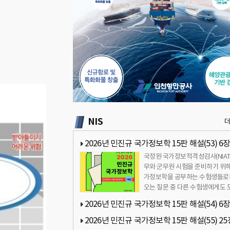
NIS
2026년 민진규 국가정보학 15판 해설(53) 6장
국정원 국가정보적격성검사(NIAT
보보고서 생산과 배포 관련 질문
무와 군무원 시험을 준비하기 위해
가정보학을 공부하는 수험생들로
오는 질문 중 다른 수험생에게도 
이 될만한 내용을 정리해 공유하
2026년 민진규 국가정보학 15판 해설(54) 6장
…
보보고서 생산과 배포 관련 질문
2026년 민진규 국가정보학 15판 해설(55) 25