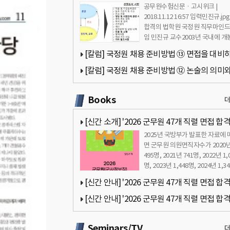
공무원수험신문 · 고시위크 |
성과 고려요소 - 민진규 교수(합격의 법학원)
2018.11.12 16:57 입력민진규.jp
합격의 법학원 국정원 직무마인드
임 민진규 교수2003년 국내에 개
홍콩 영화 ‘무간도’는 …
[칼럼] 국정원 채용 준비방법 ⑬ 면접을 대비
자세 - 민진규 교수(합격의 법학원)
[칼럼] 국정원 채용 준비방법 ⑫ 논술의 의미와
쓰기 - 민진규 교수(합격의 법학원)
Books
[신간 소개] '2026 군무원 47개 직렬 면접 합
2025년 국방부가 발표한 자료에 
드북 - 군무원 면접 완벽 대비' 책 출간 안내
면 군무원 의원면직자수가 2020
495명, 2021년 741명, 2022년 1,
명, 2023년 1,448명, 2024년 1,3
으…
[신간 안내] '2026 군무원 47개 직렬 면접 합
드북 - 군무원 면접 완벽 대비' 책 서문 안내 by 
[신간 안내] '2026 군무원 47개 직렬 면접 합
규
드북 - 군무원 면접 완벽 대비' 책 목차 안내 by 
Seminars/TV