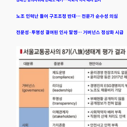
장애인 항의시위에 손배소 제기… 사회적 약자 배려 없어
노조 인력난 들어 구조조정 반대… 전문가 순수성 의심
전문성·투명성 결여된 인사 말썽… 거버넌스 정상화 시급