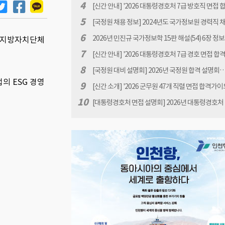
공고[원서접수 : 2026.1.12(월) 10:00 ~ 1.30(금) 16:
4
[신간 안내] '2026 대통령경호처 7급 방호직 면접 
이드북 -대통령경호처 면접 완벽 대비' 책 표지 안내 
5
[국정원 채용 정보] 2024년도 국가정보원 경력직 
진규
고
6
2026년 민진규 국가정보학 15판 해설(54) 6장 정
용해 지방자치단체
서 생산과 배포 관련 질문
7
[신간 안내] '2026 대통령경호처 7급 경호 면접 합
드북 -대통령경호처 면접 완벽 대비' 책 표지 안내 b
8
[국정원 대비 설명회] 2026년 국정원 합격 설명회… 
규
업의 ESG 경영
년 07월31일(금) 18:00
9
[신간 소개] '2026 군무원 47개 직렬 면접 합격가이
군무원 면접 완벽 대비' 책 출간 안내
10
[대통령경호처 면접 설명회] 2026년 대통령경호처
합격 설명회… 2026년 08월21일(금) 19:00