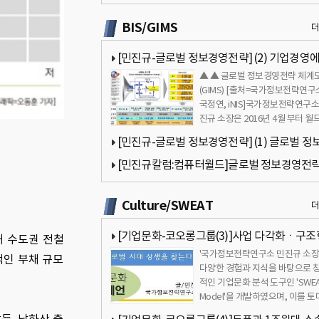
보기관의 민주적 통제와 균현 관련 질문
BIS/GIMS
[민진규-글로벌 정보경영전략] (2) 기업경영
▲ ▲ 글로벌 정보경영전략 체계
정보가 필수적으로 요구되는 이유
(GIMS) [출처=국가정보전략연구
국정연, iNIS]국가정보전략연구소
진규 소장은 2016년 4월 부터 월
타(대표 김용숙)에 글로벌 정보…
[민진규-글로벌 정보경영전략] (1) 글로벌 정
영전략(GIMS)이란 무엇인가?
[민진규칼럼:컴퓨터월드]글로벌 정보경영전
(GIMS) 7회- 기업의 정보보고서 작성1[국가정
Culture/SWEAT
략연구소]
[기업문화-코오롱그룹(3)]사업 다각화ㆍ구
해 수도권 전철
'국가정보전략연구소 민진규 소장
진행중…성과는 미진[국가정보전략연구소]
적인 부채 규모
다양한 경험과 지식을 바탕으로 
적인 기업문화 분석 도구인 'SWE
Model'을 개발하였으며, 이를 
'삼성문화 4.0'을 집필하였…