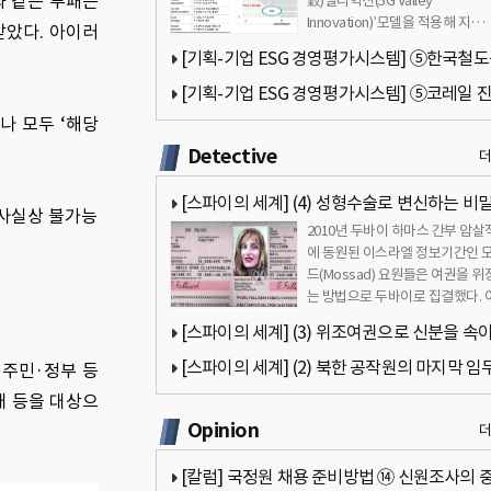
과 같은 부패는
穀)밸리혁신(5G Valley
Innovation)’모델을 적용해 지…
받았다. 아이러
[기획-기업 ESG 경영평가시스템] ⑤한국철
(코레일) 진단(팔기생태계 모델 적용)
[기획-기업 ESG 경영평가시스템] ⑤코레일 
나 모두 ‘해당
(팔기생태계 모델 적용)
Detective
[스파이의 세계] (4) 성형수술로 변신하는 비
 사실상 불가능
2010년 두바이 하마스 간부 암살
원
에 동원된 이스라엘 정보기간인 
드(Mossad) 요원들은 여권을 위
는 방법으로 두바이로 집결했다. 
은 신용카드를 나눠 사용하거나 
[스파이의 세계] (3) 위조여권으로 신분을 속
비밀공작원
[스파이의 세계] (2) 북한 공작원의 마지막 임
주민·정부 등
 등을 대상으
공 및 실패사례
Opinion
[칼럼] 국정원 채용 준비방법 ⑭ 신원조사의 