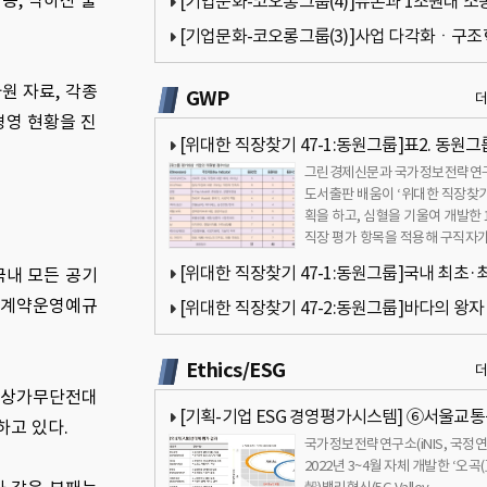
등, 낙하산 출
[기업문화-코오롱그룹(4)]듀폰과 1조원대 소
과따라 그룹 미래 달려[국가정보전략연구소]
[기업문화-코오롱그룹(3)]사업 다각화ㆍ구
진행중…성과는 미진[국가정보전략연구소]
원 자료, 각종
GWP
경영 현황을 진
[위대한 직장찾기 47-1:동원그룹]표2. 동원그
그린경제신문과 국가정보전략연
가대상 기업의 차원별 점수비교[국가정보전략
도서출판 배움이 ‘위대한 직장찾기
소]
획을 하고, 심혈을 기울여 개발한 
직장 평가 항목을 적용해 구직자가
호하는 기업을 대상으로 공동 평
[위대한 직장찾기 47-1:동원그룹]국내 최초·
국내 모든 공기
청렴계약운영예규
의 원양어업기업[국가정보전략연구소]
[위대한 직장찾기 47-2:동원그룹]바다의 왕자
드 이미지에 수익성 등 높은 점수[국가정보전
Ethics/ESG
소]
, 상가무단전대
[기획-기업 ESG 경영평가시스템] ⑥서울교
하고 있다.
국가정보전략연구소(iNIS, 국정연
진단(팔기생태계 모델 적용)
2022년 3~4월 자체 개발한 ‘오곡