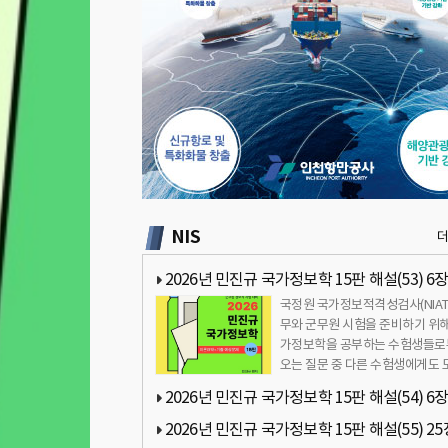
NIS
2026년 민진규 국가정보학 15판 해설(53) 6장
국정원 국가정보적격성검사(NIAT
보보고서 생산과 배포 관련 질문
무와 군무원 시험을 준비하기 위해
가정보학을 공부하는 수험생들로
오는 질문 중 다른 수험생에게도 
이 될만한 내용을 정리해 공유하
2026년 민진규 국가정보학 15판 해설(54) 6장
…
보보고서 생산과 배포 관련 질문
2026년 민진규 국가정보학 15판 해설(55) 25