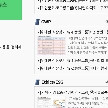
[기업문화-코오롱그룹(4)]듀폰과 1조원대 소
과따라 그룹 미래 달려[국가정보전략연구소]
[기업문화-코오롱그룹(3)]사업 다각화ㆍ구
진행중…성과는 미진[국가정보전략연구소]
GWP
[위대한 직장찾기 47-1:동원그룹]표2. 동원그
그린경제신문과 국가정보전략연
가대상 기업의 차원별 점수비교[국가정보전략
도서출판 배움이 ‘위대한 직장찾기
 내용을 정리해
소]
획을 하고, 심혈을 기울여 개발한 
직장 평가 항목을 적용해 구직자가
호하는 기업을 대상으로 공동 평
[위대한 직장찾기 47-1:동원그룹]국내 최초·
의 원양어업기업[국가정보전략연구소]
[위대한 직장찾기 47-2:동원그룹]바다의 왕자
드 이미지에 수익성 등 높은 점수[국가정보전
Ethics/ESG
소]
[기획-기업 ESG 경영평가시스템] ⑥서울교
국가정보전략연구소(iNIS, 국정연
진단(팔기생태계 모델 적용)
2022년 3~4월 자체 개발한 ‘오곡