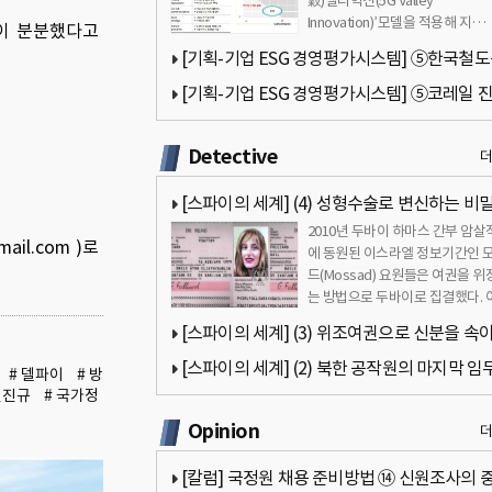
穀)밸리혁신(5G Valley
Innovation)’모델을 적용해 지…
견이 분분했다고
[기획-기업 ESG 경영평가시스템] ⑤한국철
(코레일) 진단(팔기생태계 모델 적용)
[기획-기업 ESG 경영평가시스템] ⑤코레일 
(팔기생태계 모델 적용)
Detective
[스파이의 세계] (4) 성형수술로 변신하는 비
2010년 두바이 하마스 간부 암살
원
l.com )로
에 동원된 이스라엘 정보기간인 
드(Mossad) 요원들은 여권을 위
는 방법으로 두바이로 집결했다. 
은 신용카드를 나눠 사용하거나 
[스파이의 세계] (3) 위조여권으로 신분을 속
비밀공작원
[스파이의 세계] (2) 북한 공작원의 마지막 임
# 델파이
# 방
민진규
# 국가정
공 및 실패사례
Opinion
[칼럼] 국정원 채용 준비방법 ⑭ 신원조사의 