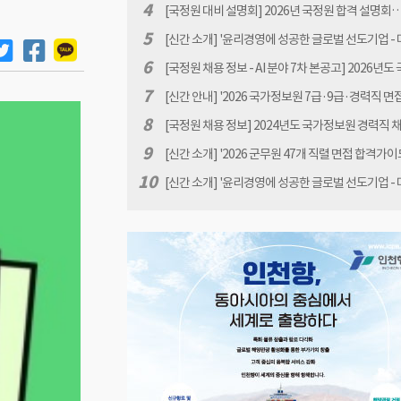
공고[원서접수 : 2026.1.12(월) 10:00 ~ 1.30(금) 16:
4
[국정원 대비 설명회] 2026년 국정원 합격 설명회… 
년 07월31일(금) 18:00
5
[신간 소개] '윤리경영에 성공한 글로벌 선도기업 -
제고와 사회적 책임' 책 서문 안내 by 민진규
6
[국정원 채용 정보 - AI 분야 7차 본공고] 2026년도
보원 상시채용 6차 본공고(원서접수 기간 : 2026.6.1
7
[신간 안내] '2026 국가정보원 7급·9급·경력직 면
10:00~6.18(목) 16:00)
가이드북 - 국정원 면접 완벽 대비' 소개
8
[국정원 채용 정보] 2024년도 국가정보원 경력직 
고
9
[신간 소개] '2026 군무원 47개 직렬 면접 합격가이
군무원 면접 완벽 대비' 책 출간 안내
10
[신간 소개] '윤리경영에 성공한 글로벌 선도기업 -
제고와 사회적 책임' 책 출간 안내 by 민진규