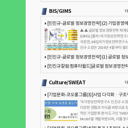
보기관의 민주적 통제와 균현 관련 질문
BIS/GIMS
[민진규-글로벌 정보경영전략] (2) 기업경영
▲ ▲ 글로벌 정보경영전략 체계
정보가 필수적으로 요구되는 이유
(GIMS) [출처=국가정보전략연구
국정연, iNIS]국가정보전략연구소
진규 소장은 2016년 4월 부터 월
타(대표 김용숙)에 글로벌 정보…
[민진규-글로벌 정보경영전략] (1) 글로벌 정
영전략(GIMS)이란 무엇인가?
[민진규칼럼:컴퓨터월드]글로벌 정보경영전
(GIMS) 7회- 기업의 정보보고서 작성1[국가정
Culture/SWEAT
략연구소]
[기업문화-코오롱그룹(3)]사업 다각화ㆍ구
'국가정보전략연구소 민진규 소장
진행중…성과는 미진[국가정보전략연구소]
다양한 경험과 지식을 바탕으로 
적인 기업문화 분석 도구인 'SWE
Model'을 개발하였으며, 이를 
'삼성문화 4.0'을 집필하였…