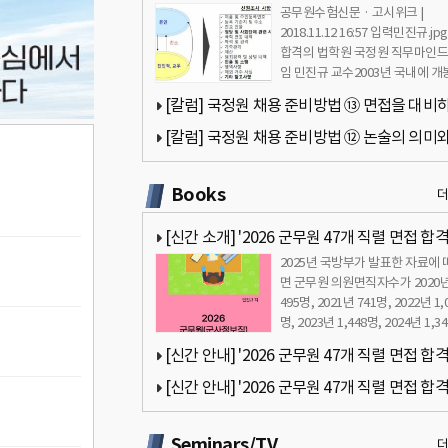
공무원수험신문 · 고시위크 |
성과 고려요소 - 민진규 교수(합격의 법학원)
2018.11.12 16:57 입력민진규.jp
합격의 법학원 국정원 직무마인드
임 민진규 교수2003년 국내에 개
홍콩 영화 ‘무간도’는 …
[칼럼] 국정원 채용 준비방법 ⑬ 면접을 대비
자세 - 민진규 교수(합격의 법학원)
[칼럼] 국정원 채용 준비방법 ⑫ 논술의 의미와
쓰기 - 민진규 교수(합격의 법학원)
Books
[신간 소개] '2026 군무원 47개 직렬 면접 합
2025년 국방부가 발표한 자료에 
드북 - 군무원 면접 완벽 대비' 책 출간 안내
면 군무원 의원면직자수가 2020
495명, 2021년 741명, 2022년 1,
명, 2023년 1,448명, 2024년 1,3
으…
[신간 안내] '2026 군무원 47개 직렬 면접 합
드북 - 군무원 면접 완벽 대비' 책 서문 안내 by 
[신간 안내] '2026 군무원 47개 직렬 면접 합
규
드북 - 군무원 면접 완벽 대비' 책 목차 안내 by 
Seminars/TV