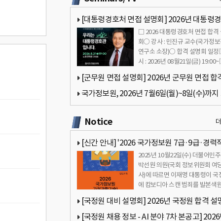
규
[대통령경호처 면접 설명회] 2026년 대통령
□ 2026 대통령경호처 면접 합격
면접 합격 설명회… 2026년 08월21일(금) 19:0
회○ 강사 : 민진규 교수(국가정
연구소 소장)○ 합격 설명회 일
시 : 2026년 08월21일(금) 19:00
의시간 : 19:…
[군무원 면접 설명회] 2026년 군무원 면접 합
명회… 2026년 08월12일(수) 18:00
국가정보원, 2026년 7월6일(월)~8일(수)까지
간 판교에서 AI 분야 전문경력직 채용 설명회 
Notice
[신간 안내] '2026 국가정보원 7급·9급·경력
2025년 10월22일(수) 더불어민
접 합격가이드북 - 국정원 면접 완벽 대비' 소개
박선원 의원(국회 정보위원회 여당
사)에 따르면 이재명 대통령이 국
에 캄보디아 스캔 범죄를 발본색
때까지 역량을 최대한 …
[국정원 대비 설명회] 2026년 국정원 합격 설
회… 2026년 07월31일(금) 18:00
[국정원 채용 정보 - AI 분야 7차 본공고] 202